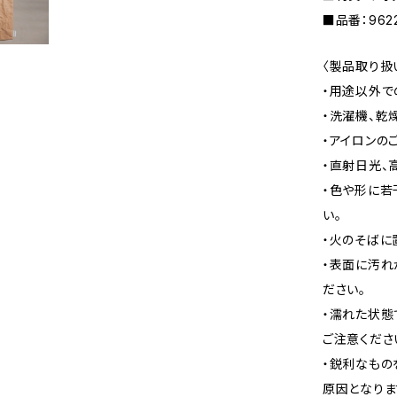
■品番：962
〈製品取り扱
・用途以外で
・洗濯機、乾
・アイロンの
・直射日光、
・色や形に若
い。
・火のそばに
・表面に汚れ
ださい。
・濡れた状態
ご注意くださ
・鋭利なもの
原因となりま