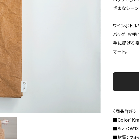
ざまなシーン
ワインボトル
バッグ。お呼
手に提げる姿
マート。
〈商品詳細〉
■Color：Kra
■Size：W1
■材質：ウォ