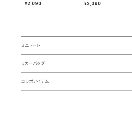
ニトート グレー（もり）
ニトート グレー（はな）
¥2,090
¥2,090
ミニトート
リカーバッグ
コラボアイテム