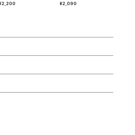
カーバッグ クラフト（くま）
ニトート クラフト（もり）
¥2,200
¥2,090